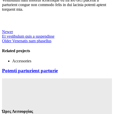
Vestibulum nam lobortis scelerisque eu mi leo orci placerat a
parturient congue non commodo felis in dui lacinia potenti aptent
torquent mia.
Newer
Et vestibulum quis a suspendisse
Older
Venenatis nam phasellus
Related projects
Accessories
Potenti parturient parturie
Ώρες Λειτουργίας