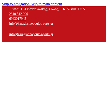
Skip to navigation
Skip to main content
Έναντι ΤΕΙ Θεσσαλονίκης, Σίνδος, Τ.Κ. 57400, ΤΘ 5
2310 512 996
6943017945
info@karagiannopoulos-parts.gr
info@karagiannopoulos-parts.gr