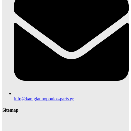
info@karagiannopoulos-parts.gr
Sitemap