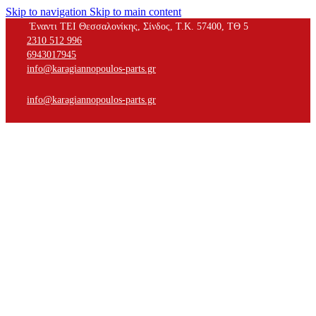
Skip to navigation
Skip to main content
Έναντι ΤΕΙ Θεσσαλονίκης, Σίνδος, Τ.Κ. 57400, ΤΘ 5
2310 512 996
6943017945
info@karagiannopoulos-parts.gr
info@karagiannopoulos-parts.gr