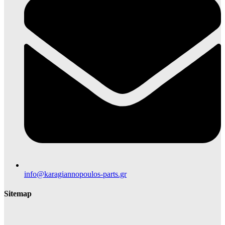
info@karagiannopoulos-parts.gr
Sitemap