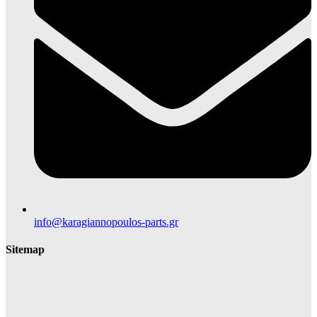
info@karagiannopoulos-parts.gr
Sitemap