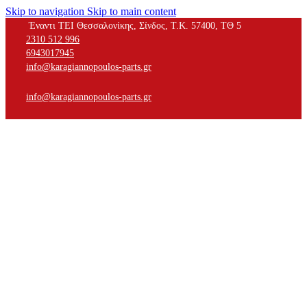
Skip to navigation
Skip to main content
Έναντι ΤΕΙ Θεσσαλονίκης, Σίνδος, Τ.Κ. 57400, ΤΘ 5
2310 512 996
6943017945
info@karagiannopoulos-parts.gr
info@karagiannopoulos-parts.gr