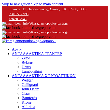
Skip to navigation
Skip to main content
Έναντι ΤΕΙ Θεσσαλονίκης, Σίνδος, Τ.Κ. 57400, ΤΘ 5
2310 512 996
6943017945
info@karagiannopoulos-parts.gr
info@karagiannopoulos-parts.gr
Αρχική
ΑΝΤΑΛΛΑΚΤΙΚΑ ΤΡΑΚΤΕΡ
Zetor
Belarus
Ursus
Lamborghini
ΑΝΤΑΛΛΑΚΤΙΚΑ ΧΟΡΤΟΔΕΤΙΚΩΝ
Welger
Gallignani
John Deere
Claas
Bamfords
Krone
Abbriata