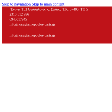
Skip to navigation
Skip to main content
Έναντι ΤΕΙ Θεσσαλονίκης, Σίνδος, Τ.Κ. 57400, ΤΘ 5
2310 512 996
6943017945
info@karagiannopoulos-parts.gr
info@karagiannopoulos-parts.gr