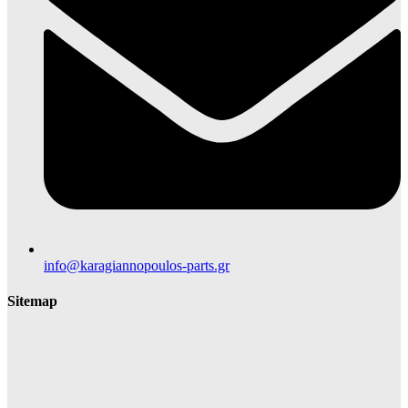
info@karagiannopoulos-parts.gr
Sitemap