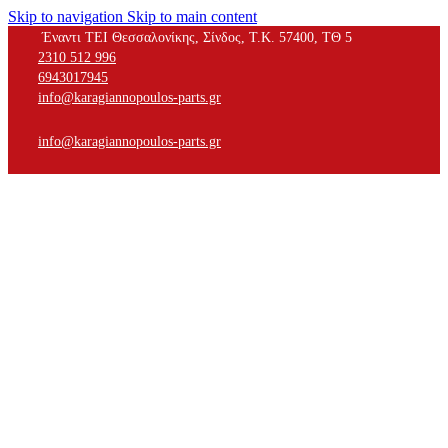
Skip to navigation
Skip to main content
Έναντι ΤΕΙ Θεσσαλονίκης, Σίνδος, Τ.Κ. 57400, ΤΘ 5
2310 512 996
6943017945
info@karagiannopoulos-parts.gr
info@karagiannopoulos-parts.gr