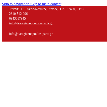
Skip to navigation
Skip to main content
Έναντι ΤΕΙ Θεσσαλονίκης, Σίνδος, Τ.Κ. 57400, ΤΘ 5
2310 512 996
6943017945
info@karagiannopoulos-parts.gr
info@karagiannopoulos-parts.gr