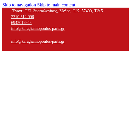
Skip to navigation
Skip to main content
Έναντι ΤΕΙ Θεσσαλονίκης, Σίνδος, Τ.Κ. 57400, ΤΘ 5
2310 512 996
6943017945
info@karagiannopoulos-parts.gr
info@karagiannopoulos-parts.gr