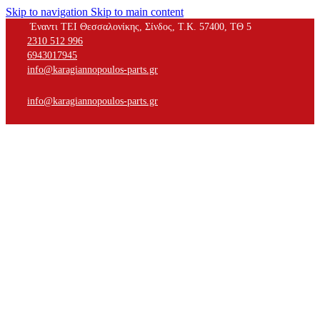
Skip to navigation
Skip to main content
Έναντι ΤΕΙ Θεσσαλονίκης, Σίνδος, Τ.Κ. 57400, ΤΘ 5
2310 512 996
6943017945
info@karagiannopoulos-parts.gr
info@karagiannopoulos-parts.gr