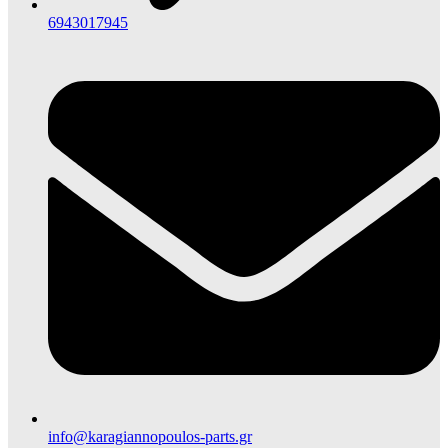
6943017945
info@karagiannopoulos-parts.gr