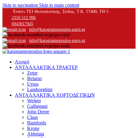
Skip to navigation
Skip to main content
Έναντι ΤΕΙ Θεσσαλονίκης, Σίνδος, Τ.Κ. 57400, ΤΘ 5
2310 512 996
6943017945
info@karagiannopoulos-parts.gr
info@karagiannopoulos-parts.gr
Αρχική
ΑΝΤΑΛΛΑΚΤΙΚΑ ΤΡΑΚΤΕΡ
Zetor
Belarus
Ursus
Lamborghini
ΑΝΤΑΛΛΑΚΤΙΚΑ ΧΟΡΤΟΔΕΤΙΚΩΝ
Welger
Gallignani
John Deere
Claas
Bamfords
Krone
Abbriata